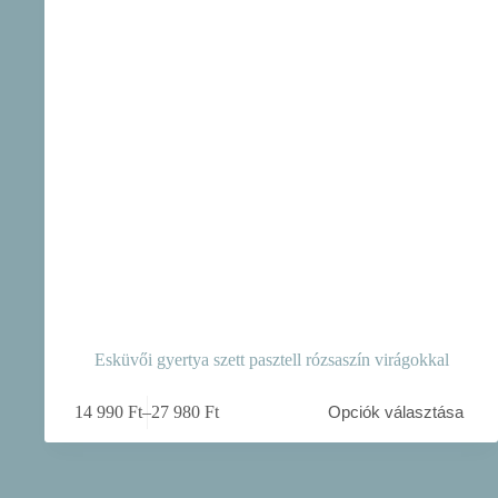
Esküvői gyertya szett pasztell rózsaszín virágokkal
Ennek
14 990
Ft
–
27 980
Ft
Opciók választása
a
Ártartomány:
terméknek
14
több
990 Ft
variációja
-
van.