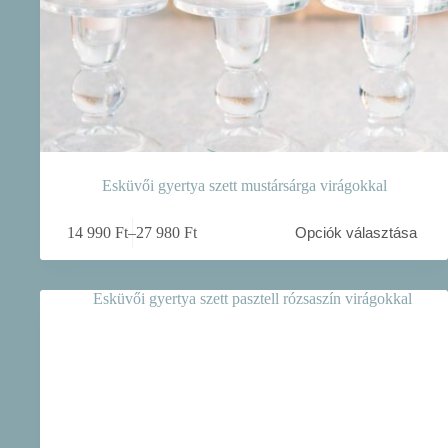
Esküvői gyertya szett mustársárga virágokkal
Ennek
14 990
Ft
–
27 980
Ft
Opciók választása
a
Ártartomány:
terméknek
14
több
990 Ft
variációja
-
van.
27
A
980 Ft
változatok
a
termékoldalon
választhatók
ki