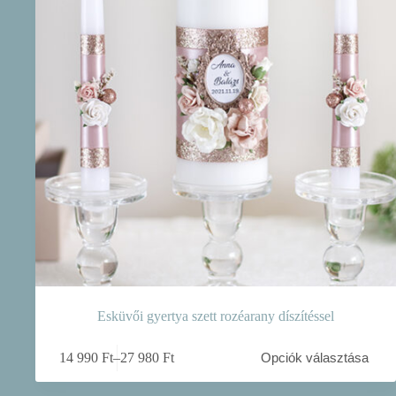
Esküvői gyertya szett rozéarany díszítéssel
Ennek
14 990
Ft
–
27 980
Ft
Opciók választása
a
Ártartomány:
terméknek
14
több
990 Ft