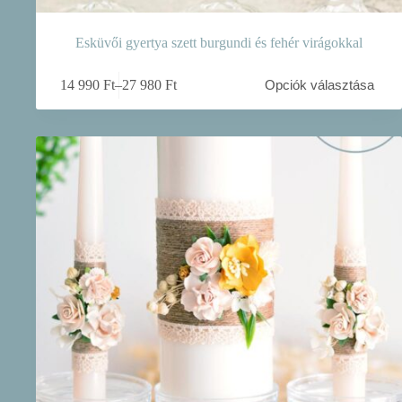
Esküvői gyertya szett burgundi és fehér virágokkal
Ennek
14 990
Ft
–
27 980
Ft
Opciók választása
a
Ártartomány:
terméknek
14
több
990 Ft
variációja
-
van.
27
A
980 Ft
változatok
a
termékoldalon
választhatók
ki