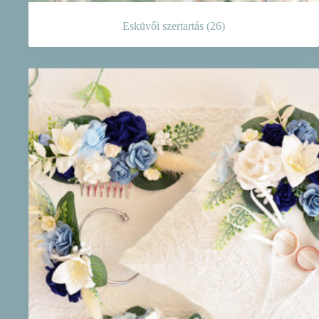
Esküvői szertartás
(26)