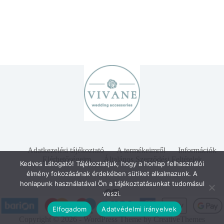
Adatkezelési tájékoztató
A termékeimről
Információk
Elérhetőségeim
Általános Szerződési Feltételek
Kedves Látogató! Tájékoztatjuk, hogy a honlap felhasználói
élmény fokozásának érdekében sütiket alkalmazunk. A
honlapunk használatával Ön a tájékoztatásunkat tudomásul
veszi.
Elfogadom
Adatvédelmi irányelvek
Copyright © 2026 - WordPress Theme by
CreativeThemes