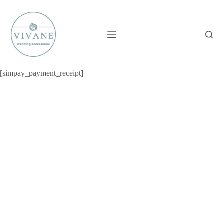
Skip
to
content
[simpay_payment_receipt]