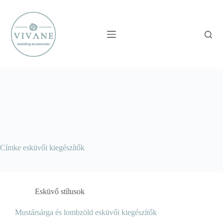
Skip
to
content
Címke
esküvői kiegészítők
Esküvő stílusok
Mustársárga és lombzöld esküvői kiegészítők