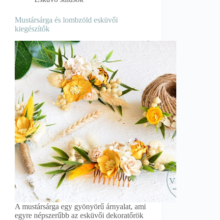
Mustársárga és lombzöld esküvői
kiegészítők
A mustársárga egy gyönyörű árnyalat, ami
egyre népszerűbb az esküvői dekoratőrök