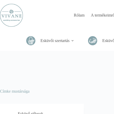
Skip
to
content
Rólam
A termékeimrő
Esküvői szertartás
Esküvő
Címke
mustársága
Esküvő stílusok