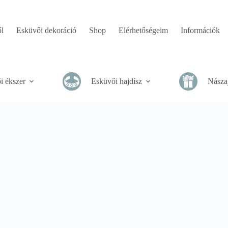
l
Esküvői dekoráció
Shop
Elérhetőségeim
Információk
i ékszer
Esküvői hajdísz
Násza