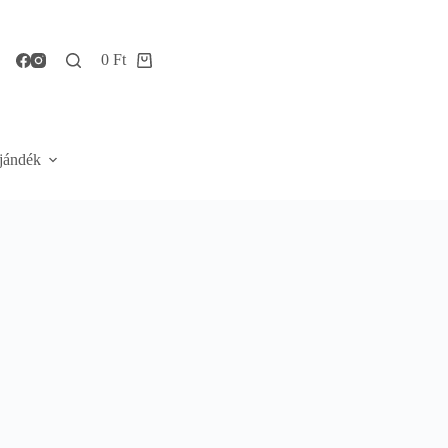
0
Ft
Shopping
cart
jándék