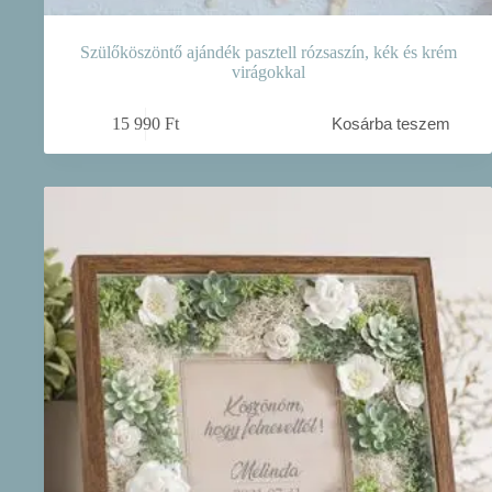
Szülőköszöntő ajándék pasztell rózsaszín, kék és krém
virágokkal
15 990
Ft
Kosárba teszem