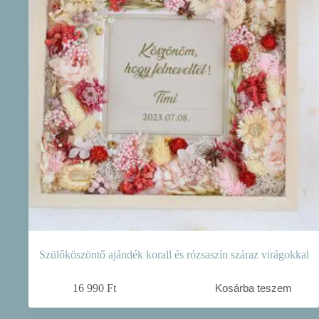
Szülőköszöntő ajándék korall és rózsaszín száraz virágokkal
16 990
Ft
Kosárba teszem