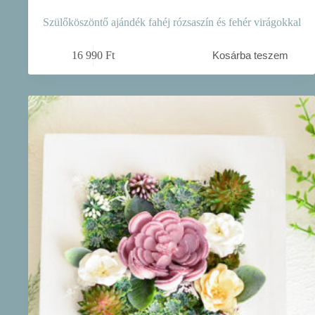
Szülőköszöntő ajándék fahéj rózsaszín és fehér virágokkal
16 990
Ft
Kosárba teszem