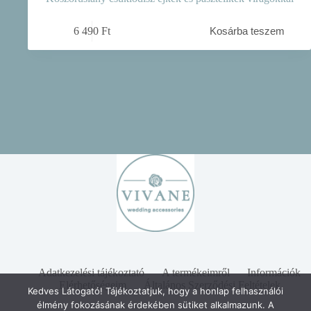
6 490
Ft
Kosárba teszem
Adatkezelési tájékoztató
A termékeimről
Információk
Elérhetőségeim
Általános Szerződési Feltételek
Kedves Látogató! Tájékoztatjuk, hogy a honlap felhasználói
élmény fokozásának érdekében sütiket alkalmazunk. A