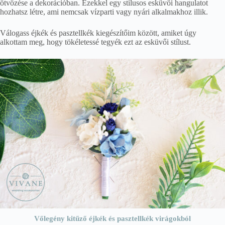
ötvözése a dekorációban. Ezekkel egy stílusos esküvői hangulatot
hozhatsz létre, ami nemcsak vízparti vagy nyári alkalmakhoz illik.
Válogass éjkék és pasztellkék kiegészítőim között, amiket úgy
alkottam meg, hogy tökéletessé tegyék ezt az esküvői stílust.
Vőlegény kitűző éjkék és pasztellkék virágokból