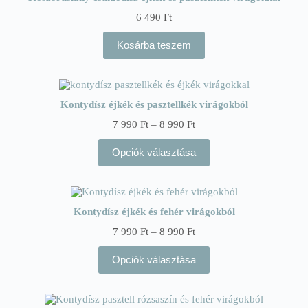
6 490
Ft
Kosárba teszem
Kontydísz éjkék és pasztellkék virágokból
Ártartomány:
7 990
Ft
–
8 990
Ft
7
990 Ft
Opciók választása
–
8
990 Ft
Kontydísz éjkék és fehér virágokból
Ártartomány:
7 990
Ft
–
8 990
Ft
7
990 Ft
Opciók választása
–
8
990 Ft