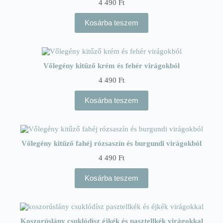
4 490
Ft
Kosárba teszem
Vőlegény kitűző krém és fehér virágokból
4 490
Ft
Kosárba teszem
Vőlegény kitűző fahéj rózsaszín és burgundi virágokból
4 490
Ft
Kosárba teszem
Koszorúslány csuklódísz éjkék és pasztellkék virágokkal