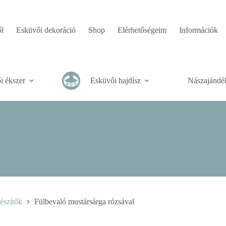
l
Esküvői dekoráció
Shop
Elérhetőségeim
Információk
i ékszer
Esküvői hajdísz
Nászajándé
észítők
Fülbevaló mustársárga rózsával