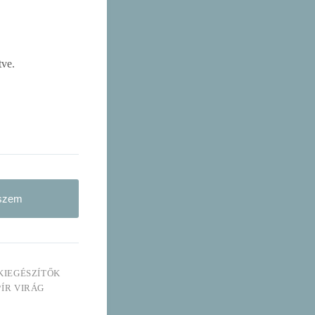
tve.
eszem
IEGÉSZÍTŐK
PÍR VIRÁG