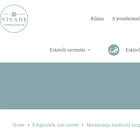
Skip
to
content
Rólam
A termékeimrő
Esküvői szertartás
Esküvő
Home
Kiegészítők szín szerint
Mustársárga-lombzöld kieg