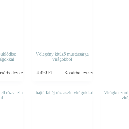
suklódísz
Vőlegény kitűző mustársárga
rágokkal
virágokból
4 490
Ft
osárba teszem
Kosárba teszem