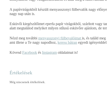
A papírvirágokból készült menyasszonyi fülbevalók nagy előnye,
nagy nap után is.
Esküvői kiegészítőimet eperfa papír virágokból, szárított vagy 
alatt megtalálod melyiket milyen stílusú esküvőre ajánlom, de ter
Nézd meg további
menyasszonyi fülbevalóimat
is, és találd me
ami illene a Te nagy napodhoz,
keress bátran
egyedi igényeiddel
Kövesd
Facebook
és
Instagram
oldalaimat is!
Értékelések
Még nincsenek értékelések.