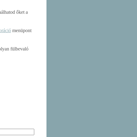
álhatod őket a
oráció
menüpont
olyan fülbevaló