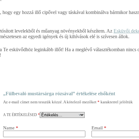
 hogy egy hozzá illő cipővel vagy táskával kombinálva bármikor haszn
tartósított levelekből és műanyag növényekből készítem. Az
Esküvői dek
mészetesen az egyedi igények és új kihívások elé is szívesen állok.
g a Te esküvődhöz leginkább illőt! Ha a meglévő választékomban nincs 
!
„Fülbevaló mustársárga rózsával” értékelése elsőként
Az e-mail címet nem tesszük közzé.
A kötelező mezőket
*
karakterrel jelöltük
A TE ÉRTÉKELÉSED
*
Name
*
Email
*