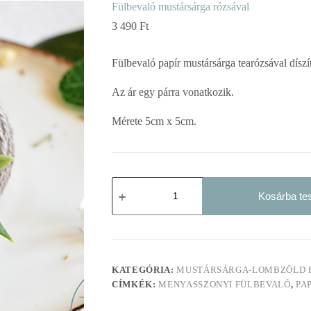
Fülbevaló mustársárga rózsával
3 490
Ft
Fülbevaló papír mustársárga tearózsával díszí
Az ár egy párra vonatkozik.
Mérete 5cm x 5cm.
Fülbevaló
mustársárga
Kosárba t
rózsával
mennyiség
KATEGÓRIA:
MUSTÁRSÁRGA-LOMBZÖLD K
CÍMKÉK:
MENYASSZONYI FÜLBEVALÓ
,
PA