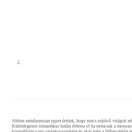
Abban mindannyian egyet értünk, hogy nincs esküvő virágok nélk
Különlegesen romantikus hatást érhetsz el ha nemcsak a menyass
kontytűként vagy virágkoszorúként és akár még a fülbevalódat is