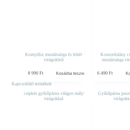
Kontydísz mustársárga és fehér
Koszorúslány c
virágokból
mustársárga vi
8 990
Ft
6 490
Ft
Kosárba teszem
K
Kapcsolódó termékek