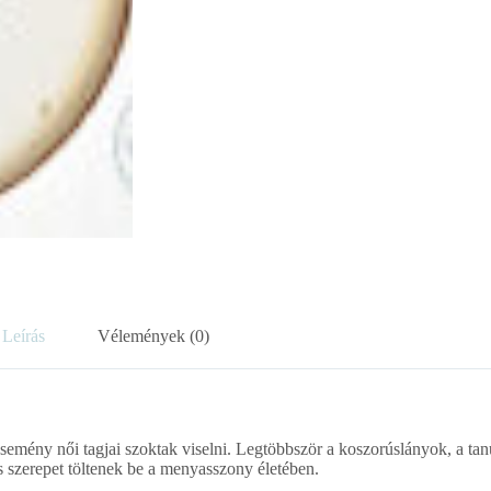
Leírás
Vélemények (0)
esemény női tagjai szoktak viselni. Legtöbbször a koszorúslányok, a t
os szerepet töltenek be a menyasszony életében.