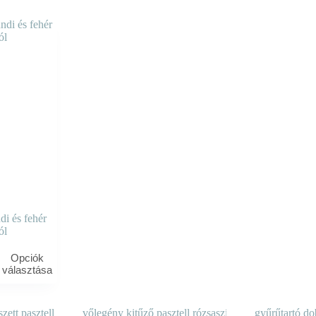
i és fehér
ól
Opciók
választása