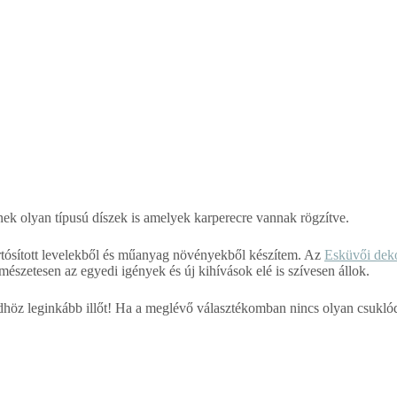
znek olyan típusú díszek is amelyek karperecre vannak rögzítve.
tartósított levelekből és műanyag növényekből készítem. Az
Esküvői dek
mészetesen az egyedi igények és új kihívások elé is szívesen állok.
dhöz leginkább illőt! Ha a meglévő választékomban nincs olyan csuklód