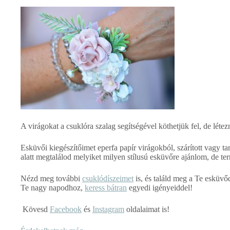
A virágokat a csuklóra szalag segítségével köthetjük fel, de léte
Esküvői kiegészítőimet eperfa papír virágokból, szárított vagy 
alatt megtalálod melyiket milyen stílusú esküvőre ajánlom, de ter
Nézd meg további
csuklódíszeimet
is, és találd meg a Te esküvő
Te nagy napodhoz,
keress bátran
egyedi igényeiddel!
Kövesd
Facebook
és
Instagram
oldalaimat is!