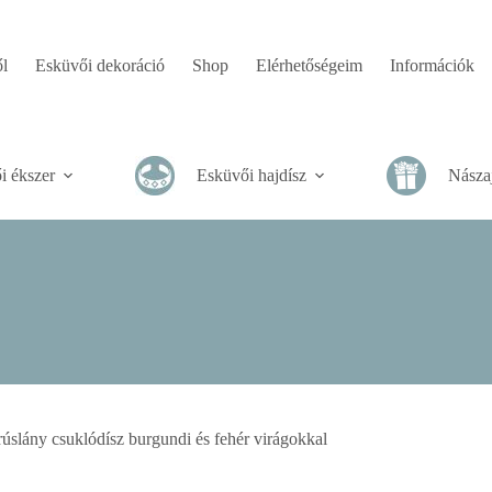
l
Esküvői dekoráció
Shop
Elérhetőségeim
Információk
i ékszer
Esküvői hajdísz
Násza
úslány csuklódísz burgundi és fehér virágokkal