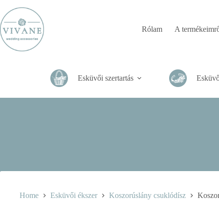
Skip
to
content
Rólam
A termékeimrő
Esküvői szertartás
Esküvő
Home
Esküvői ékszer
Koszorúslány csuklódísz
Koszor