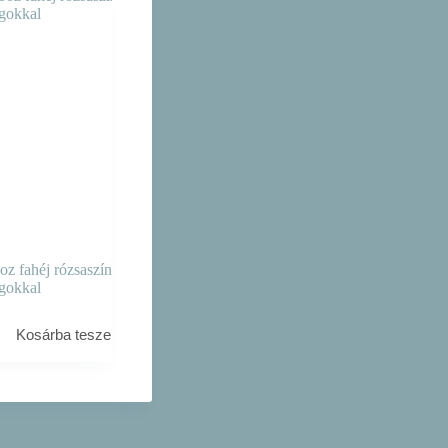
oz fahéj rózsaszín
ágokkal
Kosárba teszem