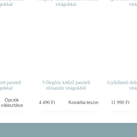
ett pasztell
Vőlegény kitűző pasztell
Gyűrűtartó dob
ágokkal
rózsaszín virágokból
vir
Opciók
4 490
Ft
11 990
Ft
Kosárba teszem
választása