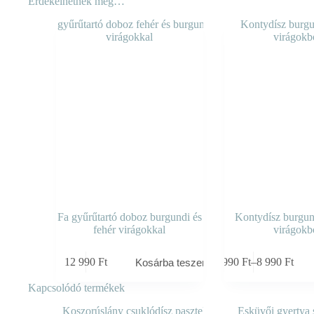
Érdekelhetnek még…
Fa gyűrűtartó doboz burgundi és
Kontydísz burgund
fehér virágokkal
virágokb
Ennek
12 990
Ft
7 990
Ft
–
8 990
Ft
Kosárba teszem
a
Ártartomány:
terméknek
7
Kapcsolódó termékek
több
990 Ft
variációja
-