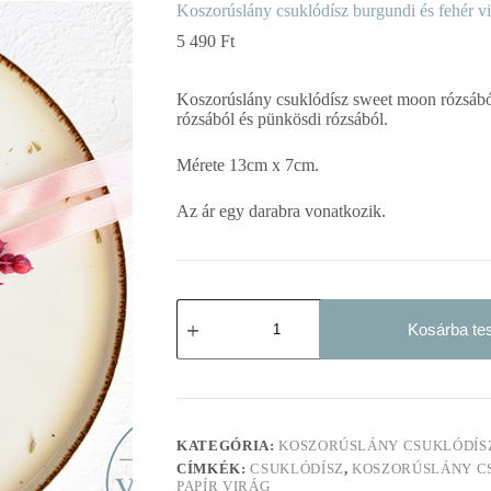
Koszorúslány csuklódísz burgundi és fehér v
5 490
Ft
Koszorúslány csuklódísz sweet moon rózsábó
rózsából és pünkösdi rózsából.
Mérete 13cm x 7cm.
Az ár egy darabra vonatkozik.
Koszorúslány
csuklódísz
Kosárba t
burgundi
és
fehér
virágokkal
mennyiség
KATEGÓRIA:
KOSZORÚSLÁNY CSUKLÓDÍS
CÍMKÉK:
CSUKLÓDÍSZ
,
KOSZORÚSLÁNY C
PAPÍR VIRÁG