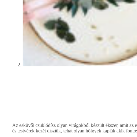
Az esküvői csuklódísz olyan virágokból készült ékszer, amit az 
és testvérek kezét díszítik, tehát olyan hölgyek kapják akik font