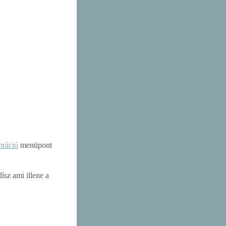
oráció
menüpont
ísz ami illene a