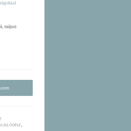
irágokkal
l, májusi
eszem
Z
SUKLÓDÍSZ
,