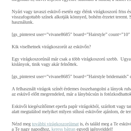
Nyári vagy tavaszi esküvő esetén egy élénk virágkoszorú friss és
visszafogottabb színek alkotják könnyed, bohém érzetet teremt. S
használunk.
[gs_pinterest user=”vivane8685″ board=”Hairstyle” count=”10
Kik viselhetnek virágkoszorút az esküvőn?
Egy virágkoszorúnál már csak a több virágkoszorú szebb. Ugyan
kislányok, tinik vagy akár felnőttek.
[gs_pinterest user=”vivane8685″ board=”Hairstyle bridemaids
A felhasznált virágok színét érdemes összehangolni a lányok ruh
az esküvő előtt megrendeled, már a lánybúcsún is fotózkodhatto
Esküvői kiegészítőimet eperfa papír virágokból, szárított vagy t
alatt megtalálod melyiket milyen stílusú esküvőre ajánlom, de ter
Nézd meg
további virágkoszorúimat
is, és találd meg a Te eskü
a Te nagy napodhoz,
keress bátran
egyedi igényeiddel!