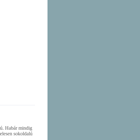
rú. Habár mindig
telesen sokoldalú