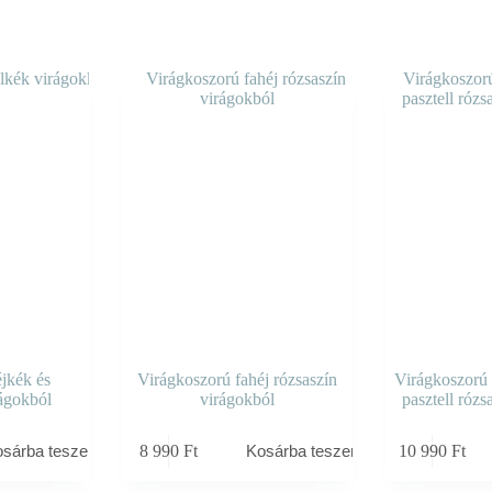
jkék és
Virágkoszorú fahéj rózsaszín
Virágkoszorú 
rágokból
virágokból
pasztell rózs
8 990
Ft
10 990
Ft
osárba teszem
Kosárba teszem