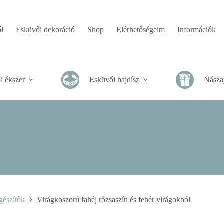
l
Esküvői dekoráció
Shop
Elérhetőségeim
Információk
i ékszer
Esküvői hajdísz
Násza
egészítők
Virágkoszorú fahéj rózsaszín és fehér virágokból