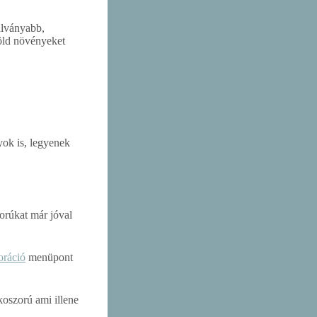
alványabb,
zöld növényeket
ok is, legyenek
orúkat már jóval
oráció
menüpont
koszorú ami illene