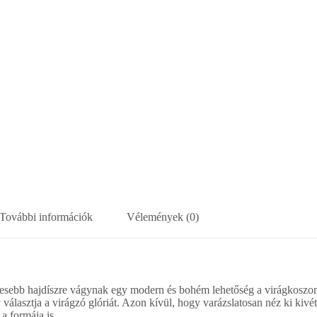
További információk
Vélemények (0)
esebb hajdíszre vágynak egy modern és bohém lehetőség a virágkoszo
álasztja a virágzó glóriát. Azon kívül, hogy varázslatosan néz ki kivé
 a formája is.