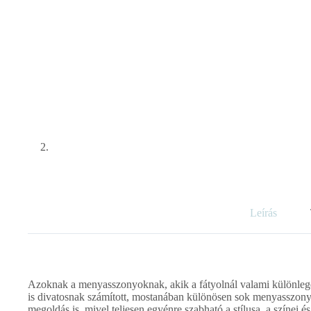
Leírás
Azoknak a menyasszonyoknak, akik a fátyolnál valami különleg
is divatosnak számított, mostanában különösen sok menyasszony v
megoldás is, mivel teljesen egyénre szabható a stílusa, a színei és