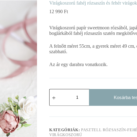
Virágkoszorú fahéj rózsaszín és fehér virágo
12 990
Ft
Virágkoszorú papír sweetmoon rózsából, japá
boglárkából fahéj rózsaszín szatén megkötőve
A felnőtt méret 55cm, a gyerek méret 49 cm, 
szabható.
Az ár egy darabra vonatkozik.
Virágkoszorú
fahéj
Kosárba t
rózsaszín
és
fehér
virágokból
mennyiség
KATEGÓRIÁK:
PASZTELL RÓZSASZÍN-FEH
VIRÁGKOSZORÚ