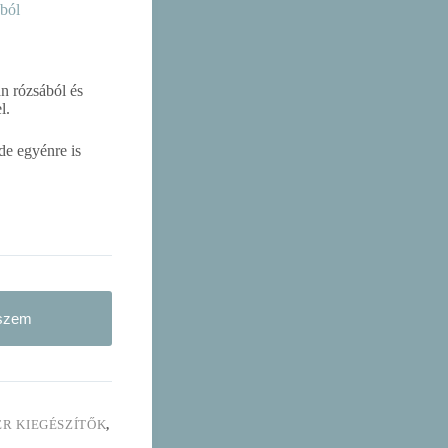
kból
n rózsából és
l.
de egyénre is
eszem
ÉR KIEGÉSZÍTŐK
,