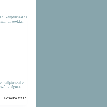
eukaliptusszal és
aszín virágokkal
Kosárba teszem