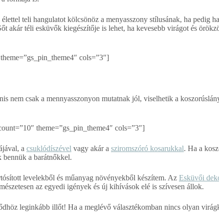
 élettel teli hangulatot kölcsönöz a menyasszony stílusának, ha pedig h
őt akár téli esküvők kiegészítője is lehet, ha kevesebb virágot és örök
″ theme=”gs_pin_theme4″ cols=”3″]
is nem csak a mennyasszonyon mutatnak jól, viselhetik a koszorúslány
” count=”10″ theme=”gs_pin_theme4″ cols=”3″]
ájával, a
csuklódíszével
vagy akár a
sziromszóró kosarukkal
. Ha a kosz
k bennük a barátnőkkel.
artósított levelekből és műanyag növényekből készítem. Az
Esküvői dek
mészetesen az egyedi igények és új kihívások elé is szívesen állok.
vődhöz leginkább illőt! Ha a meglévő választékomban nincs olyan virág