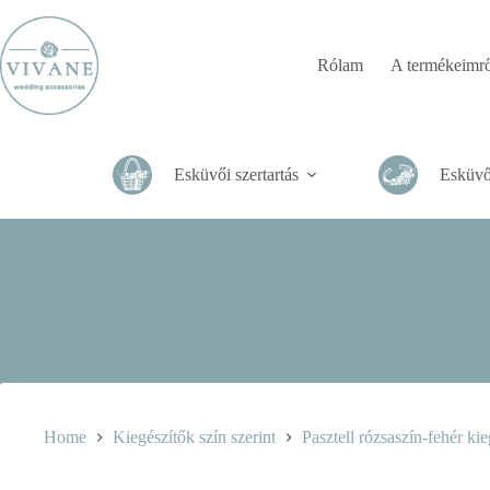
Skip
to
content
Rólam
A termékeimrő
Esküvői szertartás
Esküvő
Home
Kiegészítők szín szerint
Pasztell rózsaszín-fehér ki