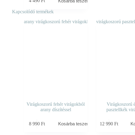
4 490
Ft
Kosárba teszem
Kapcsolódó termékek
Virágkoszorú fehér virágokból
Virágkoszorú é
arany díszítéssel
pasztellkék vi
8 990
Ft
12 990
Ft
Kosárba teszem
K