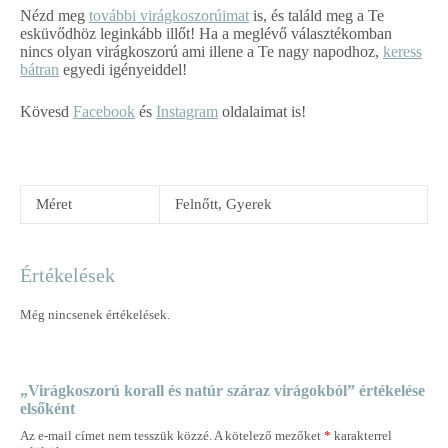
Nézd meg
további virágkoszorúimat
is, és találd meg a Te
esküvődhöz leginkább illőt! Ha a meglévő választékomban
nincs olyan virágkoszorú ami illene a Te nagy napodhoz,
keress
bátran
egyedi igényeiddel!
Kövesd
Facebook
és
Instagram
oldalaimat is!
Méret
Felnőtt, Gyerek
Értékelések
Még nincsenek értékelések.
„Virágkoszorú korall és natúr száraz virágokból” értékelése
elsőként
Az e-mail címet nem tesszük közzé.
A kötelező mezőket
*
karakterrel