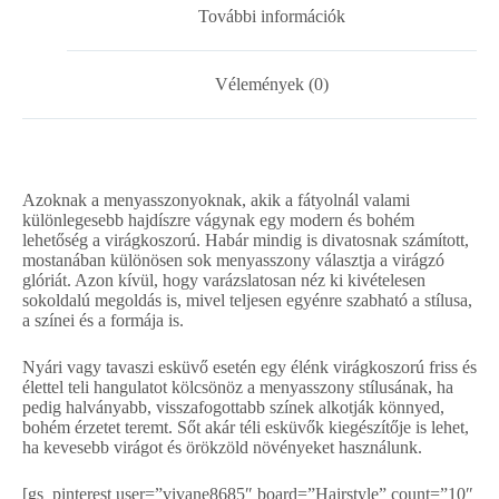
További információk
Vélemények (0)
Azoknak a menyasszonyoknak, akik a fátyolnál valami
különlegesebb hajdíszre vágynak egy modern és bohém
lehetőség a virágkoszorú. Habár mindig is divatosnak számított,
mostanában különösen sok menyasszony választja a virágzó
glóriát. Azon kívül, hogy varázslatosan néz ki kivételesen
sokoldalú megoldás is, mivel teljesen egyénre szabható a stílusa,
a színei és a formája is.
Nyári vagy tavaszi esküvő esetén egy élénk virágkoszorú friss és
élettel teli hangulatot kölcsönöz a menyasszony stílusának, ha
pedig halványabb, visszafogottabb színek alkotják könnyed,
bohém érzetet teremt. Sőt akár téli esküvők kiegészítője is lehet,
ha kevesebb virágot és örökzöld növényeket használunk.
[gs_pinterest user=”vivane8685″ board=”Hairstyle” count=”10″