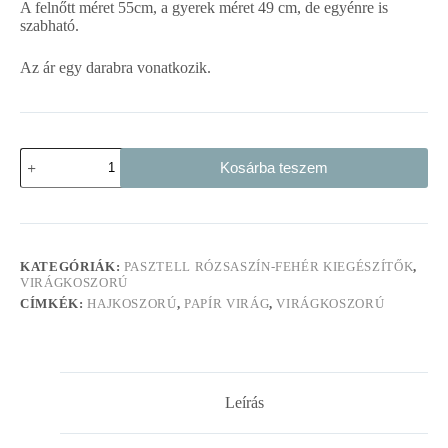
A felnőtt méret 55cm, a gyerek méret 49 cm, de egyénre is
szabható.
Az ár egy darabra vonatkozik.
Virágkoszorú
Kosárba teszem
korall
és
natúr
száraz
virágokból
mennyiség
KATEGÓRIÁK:
PASZTELL RÓZSASZÍN-FEHÉR KIEGÉSZÍTŐK
,
VIRÁGKOSZORÚ
CÍMKÉK:
HAJKOSZORÚ
,
PAPÍR VIRÁG
,
VIRÁGKOSZORÚ
Leírás