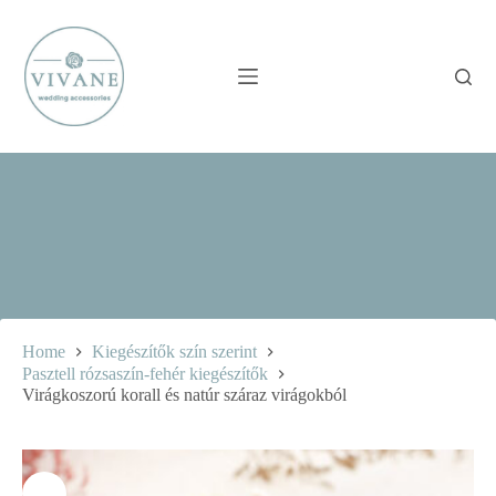
Skip
to
content
Home
Kiegészítők szín szerint
Pasztell rózsaszín-fehér kiegészítők
Virágkoszorú korall és natúr száraz virágokból