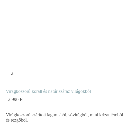
Virágkoszorú korall és natúr száraz virágokból
12 990
Ft
Virágkoszorú szárított lagurusból, sóvirágból, mini krizantémból
és rezgőből.