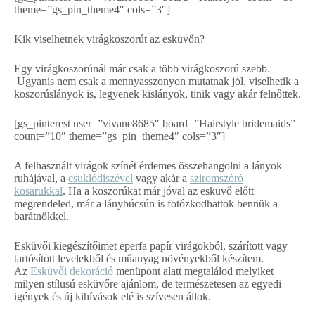
theme=”gs_pin_theme4″ cols=”3″]
Kik viselhetnek virágkoszorút az esküvőn?
Egy virágkoszorúnál már csak a több virágkoszorú szebb.
Ugyanis nem csak a mennyasszonyon mutatnak jól, viselhetik a
koszorúslányok is, legyenek kislányok, tinik vagy akár felnőttek.
[gs_pinterest user=”vivane8685″ board=”Hairstyle bridemaids”
count=”10″ theme=”gs_pin_theme4″ cols=”3″]
A felhasznált virágok színét érdemes összehangolni a lányok
ruhájával, a
csuklódíszével
vagy akár a
sziromszóró
kosarukkal
. Ha a koszorúkat már jóval az esküvő előtt
megrendeled, már a lánybúcsún is fotózkodhattok bennük a
barátnőkkel.
Esküvői kiegészítőimet eperfa papír virágokból, szárított vagy
tartósított levelekből és műanyag növényekből készítem.
Az
Esküvői dekoráció
menüpont alatt megtalálod melyiket
milyen stílusú esküvőre ajánlom, de természetesen az egyedi
igények és új kihívások elé is szívesen állok.