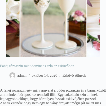
Fahéj rózsaszín mint domináns szín az esküvődön
admin
október 14, 2020
Esküvő stílusok
A fahéj rózsaszín egy mély árnyalat a púder rózsaszín és a barna között
ami minden bőrtípushoz remekül illik. Egy sokoldalú szín aminek
legnagyobb előnye, hogy bármilyen évszak esküvőjéhez passzol.
Annak ellenére hogy nem egy halvány árnyalat mégis jól mutat más