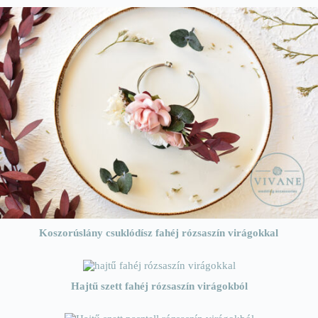
Koszorúslány csuklódísz fahéj rózsaszín virágokkal
Hajtű szett fahéj rózsaszín virágokból