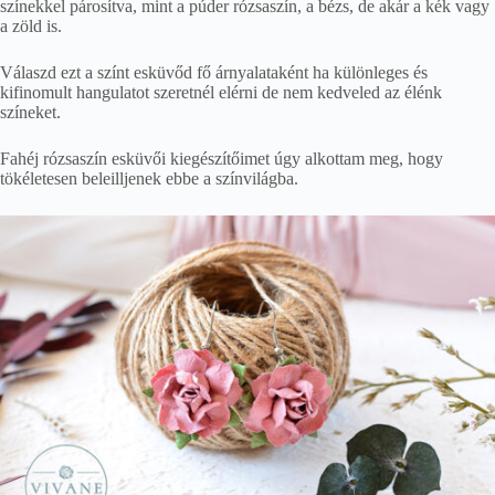
színekkel párosítva, mint a púder rózsaszín, a bézs, de akár a kék vagy
a zöld is.
Válaszd ezt a színt esküvőd fő árnyalataként ha különleges és
kifinomult hangulatot szeretnél elérni de nem kedveled az élénk
színeket.
Fahéj rózsaszín esküvői kiegészítőimet úgy alkottam meg, hogy
tökéletesen beleilljenek ebbe a színvilágba.