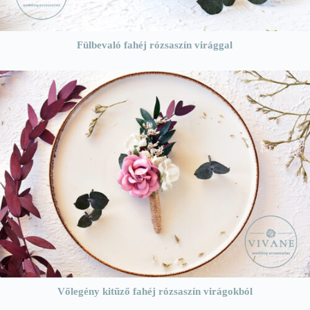
Fülbevaló fahéj rózsaszín virággal
Vőlegény kitűző fahéj rózsaszín virágokból