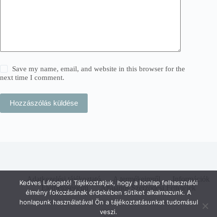
Save my name, email, and website in this browser for the
next time I comment.
Hozzászólás küldése
Adatkezelési tájékoztató
A termékeimről
Információk
Kedves Látogató! Tájékoztatjuk, hogy a honlap felhasználói
Elérhetőségeim
Általános Szerződési Feltételek
élmény fokozásának érdekében sütiket alkalmazunk. A
honlapunk használatával Ön a tájékoztatásunkat tudomásul
veszi.