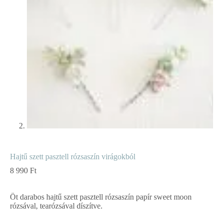
Hajtű szett pasztell rózsaszín virágokból
8 990
Ft
Öt darabos hajtű szett pasztell rózsaszín papír sweet moon
rózsával, tearózsával díszítve.