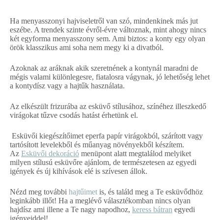
Ha menyasszonyi hajviseletről van szó, mindenkinek más jut
eszébe. A trendek szinte évről-évre változnak, mint ahogy nincs
két egyforma menyasszony sem. Ami biztos: a konty egy olyan
örök klasszikus ami soha nem megy ki a divatból.
Azoknak az aráknak akik szeretnének a kontynál maradni de
mégis valami különlegesre, fiatalosra vágynak, jó lehetőség lehet
a kontydísz vagy a hajtűk használata.
Az elkészült frizurába az esküvő stílusához, színéhez illeszkedő
virágokat tűzve csodás hatást érhetünk el.
Esküvői kiegészítőimet eperfa papír virágokból, szárított vagy
tartósított levelekből és műanyag növényekből készítem.
Az
Esküvői dekoráció
menüpont alatt megtalálod melyiket
milyen stílusú esküvőre ajánlom, de természetesen az egyedi
igények és új kihívások elé is szívesen állok.
Nézd meg további
hajtűimet
is, és találd meg a Te esküvődhöz
leginkább illőt! Ha a meglévő választékomban nincs olyan
hajdísz ami illene a Te nagy napodhoz,
keress bátran
egyedi
igényeiddel!