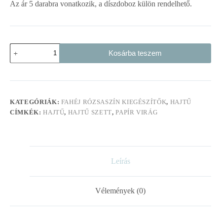
Az ár 5 darabra vonatkozik, a díszdoboz külön rendelhető.
Hajtű
Kosárba teszem
szett
pasztell
rózsaszín
virágokból
mennyiség
KATEGÓRIÁK:
FAHÉJ RÓZSASZÍN KIEGÉSZÍTŐK
,
HAJTŰ
CÍMKÉK:
HAJTŰ
,
HAJTŰ SZETT
,
PAPÍR VIRÁG
Leírás
Vélemények (0)