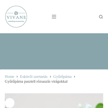
Skip
to
content
Home
Esküvői szertartás
Gyűrűpárna
Gyűrűpárna pasztell rózsaszín virágokkal