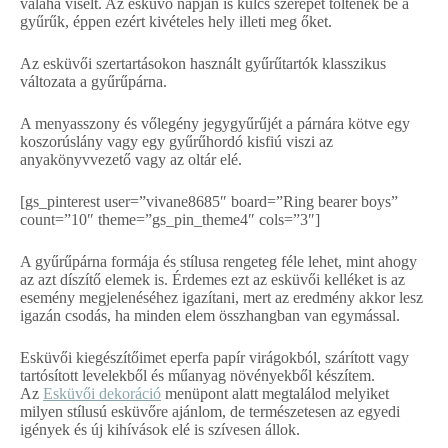
valaha viselt. Az esküvő napján is kulcs szerepet töltenek be a
gyűrűk, éppen ezért kivételes hely illeti meg őket.
Az esküvői szertartásokon használt gyűrűtartók klasszikus
változata a gyűrűpárna.
A menyasszony és vőlegény jegygyűrűjét a párnára kötve egy
koszorúslány vagy egy gyűrűhordó kisfiú viszi az
anyakönyvvezető vagy az oltár elé.
[gs_pinterest user=”vivane8685″ board=”Ring bearer boys”
count=”10″ theme=”gs_pin_theme4″ cols=”3″]
A gyűrűpárna formája és stílusa rengeteg féle lehet, mint ahogy
az azt díszítő elemek is. Érdemes ezt az esküvői kelléket is az
esemény megjelenéséhez igazítani, mert az eredmény akkor lesz
igazán csodás, ha minden elem összhangban van egymással.
Esküvői kiegészítőimet eperfa papír virágokból, szárított vagy
tartósított levelekből és műanyag növényekből készítem.
Az
Esküvői dekoráció
menüpont alatt megtalálod melyiket
milyen stílusú esküvőre ajánlom, de természetesen az egyedi
igények és új kihívások elé is szívesen állok.