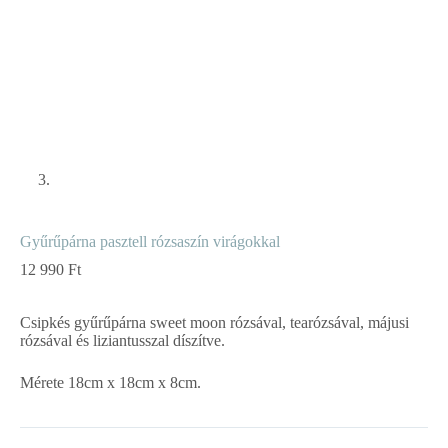
Gyűrűpárna pasztell rózsaszín virágokkal
12 990
Ft
Csipkés gyűrűpárna sweet moon rózsával, tearózsával, májusi
rózsával és liziantusszal díszítve.
Mérete 18cm x 18cm x 8cm.