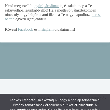
Nézd meg további
gyűrűpárnáimat
is, és találd meg a Te
esküvődhöz leginkább illőt! Ha a meglévő választékomban
nincs olyan gyűrűpárna ami illene a Te nagy napodhoz,
keress
bátran
egyedi igényeiddel!
Kövesd
Facebook
és
Instagram
oldalaimat is!
Adatkezelési tájékoztató
A termékeimről
Információk
Kedves Látogató! Tájékoztatjuk, hogy a honlap felhasználói
Elérhetőségeim
Általános Szerződési Feltételek
élmény fokozásának érdekében sütiket alkalmazunk. A
honlapunk használatával Ön a tájékoztatásunkat tudomásul