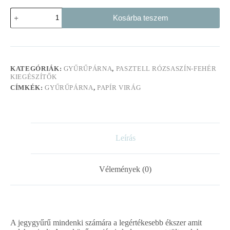
Gyűrűpárna
Kosárba teszem
pasztell
rózsaszín
virágokkal
mennyiség
KATEGÓRIÁK:
GYŰRŰPÁRNA
,
PASZTELL RÓZSASZÍN-FEHÉR
KIEGÉSZÍTŐK
CÍMKÉK:
GYŰRŰPÁRNA
,
PAPÍR VIRÁG
Leírás
Vélemények (0)
A jegygyűrű mindenki számára a legértékesebb ékszer amit