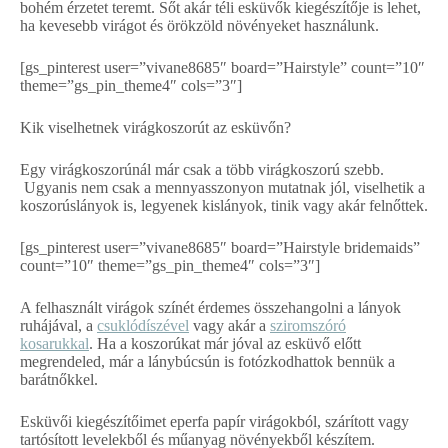
bohém érzetet teremt. Sőt akár téli esküvők kiegészítője is lehet,
ha kevesebb virágot és örökzöld növényeket használunk.
[gs_pinterest user=”vivane8685″ board=”Hairstyle” count=”10″
theme=”gs_pin_theme4″ cols=”3″]
Kik viselhetnek virágkoszorút az esküvőn?
Egy virágkoszorúnál már csak a több virágkoszorú szebb.
Ugyanis nem csak a mennyasszonyon mutatnak jól, viselhetik a
koszorúslányok is, legyenek kislányok, tinik vagy akár felnőttek.
[gs_pinterest user=”vivane8685″ board=”Hairstyle bridemaids”
count=”10″ theme=”gs_pin_theme4″ cols=”3″]
A felhasznált virágok színét érdemes összehangolni a lányok
ruhájával, a
csuklódíszével
vagy akár a
sziromszóró
kosarukkal
. Ha a koszorúkat már jóval az esküvő előtt
megrendeled, már a lánybúcsún is fotózkodhattok bennük a
barátnőkkel.
Esküvői kiegészítőimet eperfa papír virágokból, szárított vagy
tartósított levelekből és műanyag növényekből készítem.