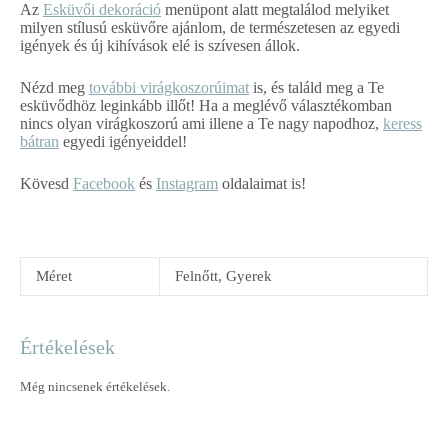
Az
Esküvői dekoráció
menüpont alatt megtalálod melyiket
milyen stílusú esküvőre ajánlom, de természetesen az egyedi
igények és új kihívások elé is szívesen állok.
Nézd meg
további virágkoszorúimat
is, és találd meg a Te
esküvődhöz leginkább illőt! Ha a meglévő választékomban
nincs olyan virágkoszorú ami illene a Te nagy napodhoz,
keress
bátran
egyedi igényeiddel!
Kövesd
Facebook
és
Instagram
oldalaimat is!
Méret
Felnőtt, Gyerek
Értékelések
Még nincsenek értékelések.