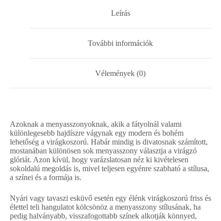
Leírás
További információk
Vélemények (0)
Azoknak a menyasszonyoknak, akik a fátyolnál valami
különlegesebb hajdíszre vágynak egy modern és bohém
lehetőség a virágkoszorú. Habár mindig is divatosnak számított,
mostanában különösen sok menyasszony választja a virágzó
glóriát. Azon kívül, hogy varázslatosan néz ki kivételesen
sokoldalú megoldás is, mivel teljesen egyénre szabható a stílusa,
a színei és a formája is.
Nyári vagy tavaszi esküvő esetén egy élénk virágkoszorú friss és
élettel teli hangulatot kölcsönöz a menyasszony stílusának, ha
pedig halványabb, visszafogottabb színek alkotják könnyed,