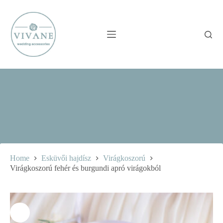
Skip
to
content
Home
Esküvői hajdísz
Virágkoszorú
Virágkoszorú fehér és burgundi apró virágokból