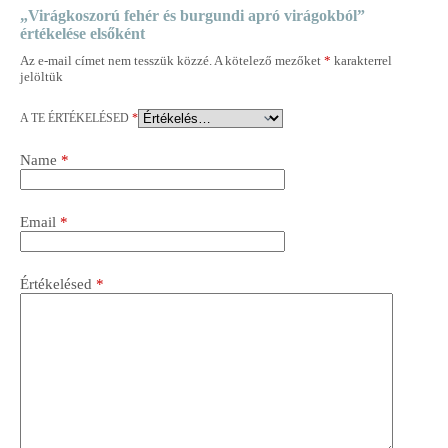
„Virágkoszorú fehér és burgundi apró virágokból”
értékelése elsőként
Az e-mail címet nem tesszük közzé.
A kötelező mezőket
*
karakterrel
jelöltük
A TE ÉRTÉKELÉSED
*
Name
*
Email
*
Értékelésed
*