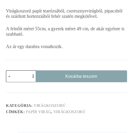
Virágkoszorú papír tearózsából, cseresznyevirágból, pipacsból
és szárított hortenziából fehér szatén megkötővel.
A felnőtt méret 55cm, a gyerek méret 49 cm, de akár egyénre is
szabható.
Az ár egy darabra vonatkozik.
Virágkoszorú
Kosárba teszem
fehér
és
burgundi
apró
virágokból
mennyiség
KATEGÓRIA:
VIRÁGKOSZORÚ
CÍMKÉK:
PAPÍR VIRÁG
,
VIRÁGKOSZORÚ