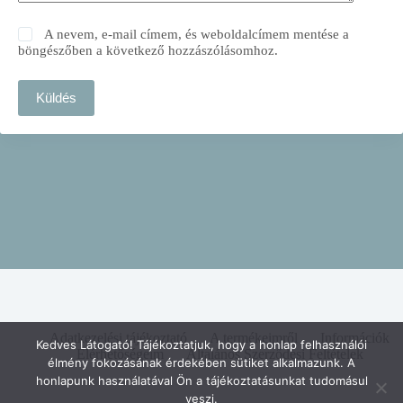
A nevem, e-mail címem, és weboldalcímem mentése a
böngészőben a következő hozzászólásomhoz.
Küldés
Adatkezelési tájékoztató
A termékeimről
Információk
Kedves Látogató! Tájékoztatjuk, hogy a honlap felhasználói
Elérhetőségeim
Általános Szerződési Feltételek
élmény fokozásának érdekében sütiket alkalmazunk. A
honlapunk használatával Ön a tájékoztatásunkat tudomásul
veszi.